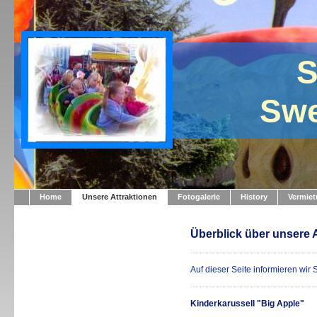
Sch
Swe
Home
Unsere Attraktionen
Fotogalerie
History
Vermie
Überblick über unsere 
Auf dieser Seite informieren wir
Kinderkarussell "Big Apple"